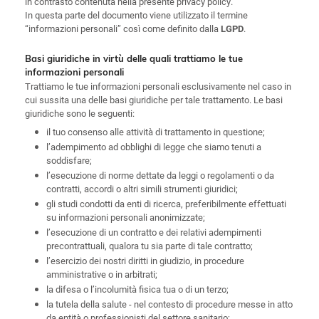
in contrasto contenuta nella presente privacy policy.
In questa parte del documento viene utilizzato il termine
“informazioni personali” così come definito dalla
.
LGPD
Basi giuridiche in virtù delle quali trattiamo le tue
informazioni personali
Trattiamo le tue informazioni personali esclusivamente nel caso in
cui sussita una delle basi giuridiche per tale trattamento. Le basi
giuridiche sono le seguenti:
il tuo consenso alle attività di trattamento in questione;
l’adempimento ad obblighi di legge che siamo tenuti a
soddisfare;
l’esecuzione di norme dettate da leggi o regolamenti o da
contratti, accordi o altri simili strumenti giuridici;
gli studi condotti da enti di ricerca, preferibilmente effettuati
su informazioni personali anonimizzate;
l’esecuzione di un contratto e dei relativi adempimenti
precontrattuali, qualora tu sia parte di tale contratto;
l’esercizio dei nostri diritti in giudizio, in procedure
amministrative o in arbitrati;
la difesa o l’incolumità fisica tua o di un terzo;
la tutela della salute - nel contesto di procedure messe in atto
da entità o professionisti del settore sanitario;