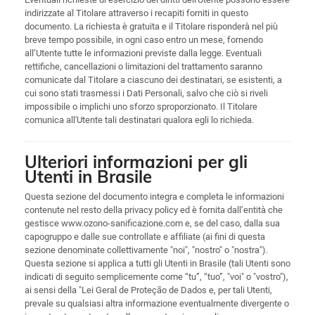
indirizzate al Titolare attraverso i recapiti forniti in questo
documento. La richiesta è gratuita e il Titolare risponderà nel più
breve tempo possibile, in ogni caso entro un mese, fornendo
all’Utente tutte le informazioni previste dalla legge. Eventuali
rettifiche, cancellazioni o limitazioni del trattamento saranno
comunicate dal Titolare a ciascuno dei destinatari, se esistenti, a
cui sono stati trasmessi i Dati Personali, salvo che ciò si riveli
impossibile o implichi uno sforzo sproporzionato. Il Titolare
comunica all'Utente tali destinatari qualora egli lo richieda.
Ulteriori informazioni per gli
Utenti in Brasile
Questa sezione del documento integra e completa le informazioni
contenute nel resto della privacy policy ed è fornita dall’entità che
gestisce www.ozono-sanificazione.com e, se del caso, dalla sua
capogruppo e dalle sue controllate e affiliate (ai fini di questa
sezione denominate collettivamente "noi", "nostro" o "nostra").
Questa sezione si applica a tutti gli Utenti in Brasile (tali Utenti sono
indicati di seguito semplicemente come “tu”, “tuo”, "voi" o "vostro"),
ai sensi della "Lei Geral de Proteção de Dados e, per tali Utenti,
prevale su qualsiasi altra informazione eventualmente divergente o