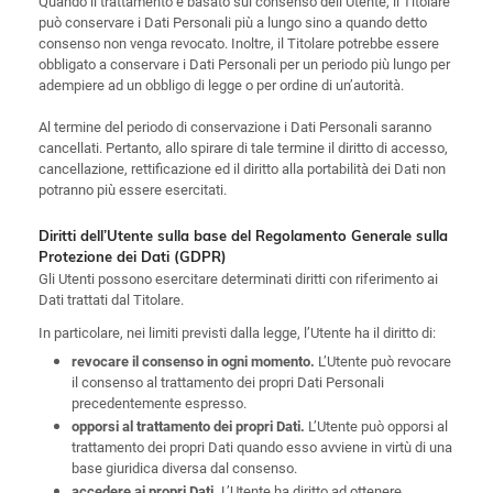
Quando il trattamento è basato sul consenso dell’Utente, il Titolare
può conservare i Dati Personali più a lungo sino a quando detto
consenso non venga revocato. Inoltre, il Titolare potrebbe essere
obbligato a conservare i Dati Personali per un periodo più lungo per
adempiere ad un obbligo di legge o per ordine di un’autorità.
Al termine del periodo di conservazione i Dati Personali saranno
cancellati. Pertanto, allo spirare di tale termine il diritto di accesso,
cancellazione, rettificazione ed il diritto alla portabilità dei Dati non
potranno più essere esercitati.
Diritti dell’Utente sulla base del Regolamento Generale sulla
Protezione dei Dati (GDPR)
Gli Utenti possono esercitare determinati diritti con riferimento ai
Dati trattati dal Titolare.
In particolare, nei limiti previsti dalla legge, l’Utente ha il diritto di:
L’Utente può revocare
revocare il consenso in ogni momento.
il consenso al trattamento dei propri Dati Personali
precedentemente espresso.
L’Utente può opporsi al
opporsi al trattamento dei propri Dati.
trattamento dei propri Dati quando esso avviene in virtù di una
base giuridica diversa dal consenso.
L’Utente ha diritto ad ottenere
accedere ai propri Dati.